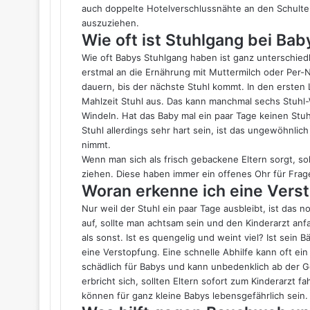
auch doppelte Hotelverschlussnähte an den Schulte
auszuziehen.
Wie oft ist Stuhlgang bei Ba
Wie oft Babys Stuhlgang haben ist ganz unterschied
erstmal an die Ernährung mit Muttermilch oder Per
dauern, bis der nächste Stuhl kommt. In den erste
Mahlzeit Stuhl aus. Das kann manchmal sechs Stuh
Windeln. Hat das Baby mal ein paar Tage keinen Stuhl
Stuhl allerdings sehr hart sein, ist das ungewöhnlic
nimmt.
Wenn man sich als frisch gebackene Eltern sorgt, s
ziehen. Diese haben immer ein offenes Ohr für Frag
Woran erkenne ich eine Vers
Nur weil der Stuhl ein paar Tage ausbleibt, ist das
auf, sollte man achtsam sein und den Kinderarzt anfa
als sonst. Ist es quengelig und weint viel? Ist sein B
eine Verstopfung. Eine schnelle Abhilfe kann oft ei
schädlich für Babys und kann unbedenklich ab der 
erbricht sich, sollten Eltern sofort zum Kinderarzt 
können für ganz kleine Babys lebensgefährlich sein. D