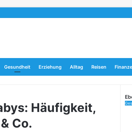
Gesundheit
Erziehung
Alltag
Reisen
Finanz
Eb
bys: Häufigkeit,
Clo
Ges
& Co.