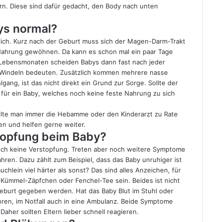
rn. Diese sind dafür gedacht, den Body nach unten
bys normal?
lich. Kurz nach der Geburt muss sich der Magen-Darm-Trakt
-Nahrung gewöhnen. Da kann es schon mal ein paar Tage
n Lebensmonaten scheiden Babys dann fast nach jeder
l-Windeln bedeuten. Zusätzlich kommen mehrere nasse
gang, ist das nicht direkt ein Grund zur Sorge. Sollte der
h für ein Baby, welches noch keine feste Nahrung zu sich
ollte man immer die Hebamme oder den Kinderarzt zu Rate
en und helfen gerne weiter.
topfung beim Baby?
 noch keine Verstopfung. Treten aber noch weitere Symptome
hren. Dazu zählt zum Beispiel, dass das Baby unruhiger ist
äuchlein viel härter als sonst? Das sind alles Anzeichen, für
n Kümmel-Zäpfchen oder Fenchel-Tee sein. Beides ist nicht
Geburt gegeben werden. Hat das Baby Blut im Stuhl oder
fahren, im Notfall auch in eine Ambulanz. Beide Symptome
aher sollten Eltern lieber schnell reagieren.