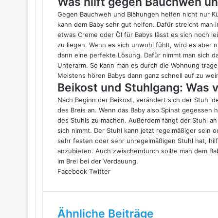
Was hilft gegen Bauchweh u
Gegen Bauchweh und Blähungen helfen nicht nur K
kann dem Baby sehr gut helfen. Dafür streicht man 
etwas Creme oder Öl für Babys lässt es sich noch le
zu liegen. Wenn es sich unwohl fühlt, wird es aber ni
dann eine perfekte Lösung. Dafür nimmt man sich d
Unterarm. So kann man es durch die Wohnung trag
Meistens hören Babys dann ganz schnell auf zu wein
Beikost und Stuhlgang: Was v
Nach Beginn der Beikost, verändert sich der Stuhl d
des Breis an. Wenn das Baby also Spinat gegessen h
des Stuhls zu machen. Außerdem fängt der Stuhl an 
sich nimmt. Der Stuhl kann jetzt regelmäßiger sein o
sehr festen oder sehr unregelmäßigen Stuhl hat, hi
anzubieten. Auch zwischendurch sollte man dem Bab
im Brei bei der Verdauung.
LinkedIn
Tumblr
Pinterest
Reddit
VKontakte
Share
Print
Facebook
Twitter
via
Email
Ähnliche Beiträge