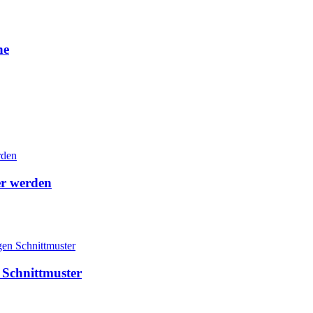
he
er werden
n Schnittmuster