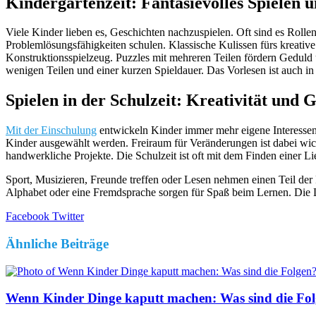
Kindergartenzeit: Fantasievolles Spielen 
Viele Kinder lieben es, Geschichten nachzuspielen. Oft sind es Rolle
Problemlösungsfähigkeiten schulen. Klassische Kulissen fürs kreati
Konstruktionsspielzeug. Puzzles mit mehreren Teilen fördern Geduld 
wenigen Teilen und einer kurzen Spieldauer. Das Vorlesen ist auch i
Spielen in der Schulzeit: Kreativität und G
Mit der Einschulung
entwickeln Kinder immer mehr eigene Interessen u
Kinder ausgewählt werden. Freiraum für Veränderungen ist dabei wich
handwerkliche Projekte. Die Schulzeit ist oft mit dem Finden einer L
Sport, Musizieren, Freunde treffen oder Lesen nehmen einen Teil der
Alphabet oder eine Fremdsprache sorgen für Spaß beim Lernen. Die Li
LinkedIn
Tumblr
Pinterest
Reddit
VKontakte
Share
Print
Facebook
Twitter
via
Email
Ähnliche Beiträge
Wenn Kinder Dinge kaputt machen: Was sind die Fo