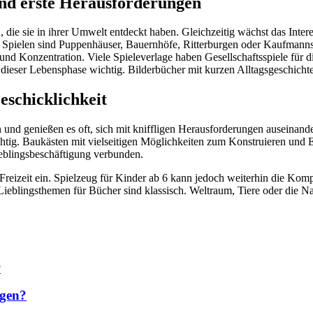
und erste Herausforderungen
n, die sie in ihrer Umwelt entdeckt haben. Gleichzeitig wächst das Inte
ve Spielen sind Puppenhäuser, Bauernhöfe, Ritterburgen oder Kaufman
und Konzentration. Viele Spieleverlage haben Gesellschaftsspiele für 
n dieser Lebensphase wichtig. Bilderbücher mit kurzen Alltagsgeschich
eschicklichkeit
nd genießen es oft, sich mit kniffligen Herausforderungen auseinander
tig. Baukästen mit vielseitigen Möglichkeiten zum Konstruieren und Ex
ieblingsbeschäftigung verbunden.
 Freizeit ein. Spielzeug für Kinder ab 6 kann jedoch weiterhin die Kom
eblingsthemen für Bücher sind klassisch. Weltraum, Tiere oder die Na
lgen?